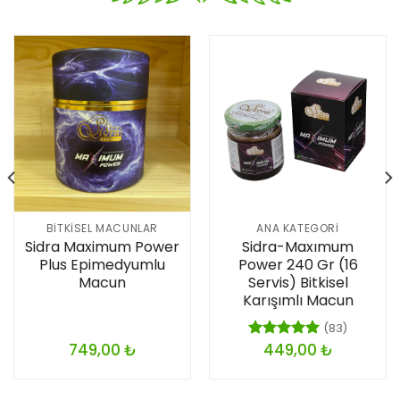
BITKISEL MACUNLAR
ANA KATEGORI
Sidra Maximum Power
Sidra-Maxımum
Plus Epimedyumlu
Power 240 Gr (16
Macun
Servis) Bitkisel
Karışımlı Macun
(83)
749,00
₺
449,00
₺
5 üzerinden
5.00
oy
aldı