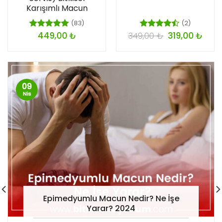
Karışımlı Macun
(83)
(2)
449,00
₺
349,00
₺
319,00
₺
5 üzerinden
5
5.00
oy
üzerinden
aldı
4.50
oy
aldı
09
Nis
Epimedyumlu Macun Nedir? Ne İşe
Yarar? 2024