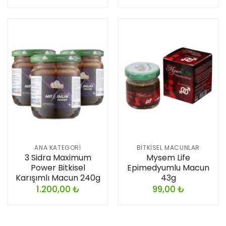
ANA KATEGORI
BITKISEL MACUNLAR
3 Sidra Maximum
Mysem Life
Power Bitkisel
Epimedyumlu Macun
Karışımlı Macun 240g
43g
1.200,00
₺
99,00
₺