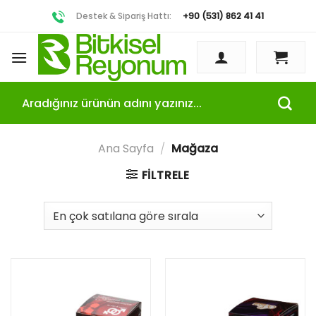
Destek & Sipariş Hattı:
+90 (531) 862 41 41
Ara:
Ana Sayfa
/
Mağaza
FILTRELE