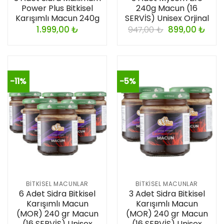
Power Plus Bitkisel
240g Macun (16
Karışımlı Macun 240g
SERVİS) Unisex Orjinal
1.999,00
₺
947,00
₺
899,00
₺
-11%
-5%
BITKISEL MACUNLAR
BITKISEL MACUNLAR
6 Adet Sidra Bitkisel
3 Adet Sidra Bitkisel
Karışımlı Macun
Karışımlı Macun
(MOR) 240 gr Macun
(MOR) 240 gr Macun
(16 SERVİS) Unisex
(16 SERVİS) Unisex