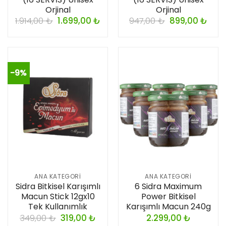
Orjinal
Orjinal
1.914,00
₺
1.699,00
₺
947,00
₺
899,00
₺
-9%
ANA KATEGORI
ANA KATEGORI
Sidra Bitkisel Karışımlı
6 Sidra Maximum
Macun Stick 12gx10
Power Bitkisel
Tek Kullanımlık
Karışımlı Macun 240g
349,00
₺
319,00
₺
2.299,00
₺