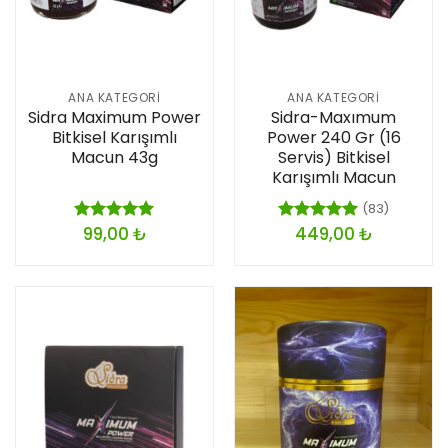
ANA KATEGORI
ANA KATEGORI
Sidra Maximum Power
Sidra-Maxımum
Bitkisel Karışımlı
Power 240 Gr (16
Macun 43g
Servis) Bitkisel
Karışımlı Macun
(83)
99,00
₺
449,00
₺
5 üzerinden
5 üzerinden
5.00
oy
5.00
oy
aldı
aldı