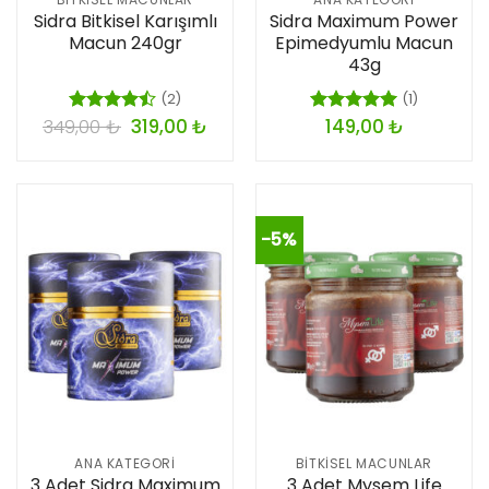
Sidra Bitkisel Karışımlı
Sidra Maximum Power
Macun 240gr
Epimedyumlu Macun
43g
(2)
(1)
349,00
₺
319,00
₺
149,00
₺
5
5 üzerinden
üzerinden
5.00
oy
4.50
oy
aldı
aldı
-5%
ANA KATEGORI
BITKISEL MACUNLAR
3 Adet Sidra Maximum
3 Adet Mysem Life