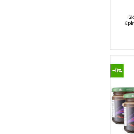
S
Epi
-11%