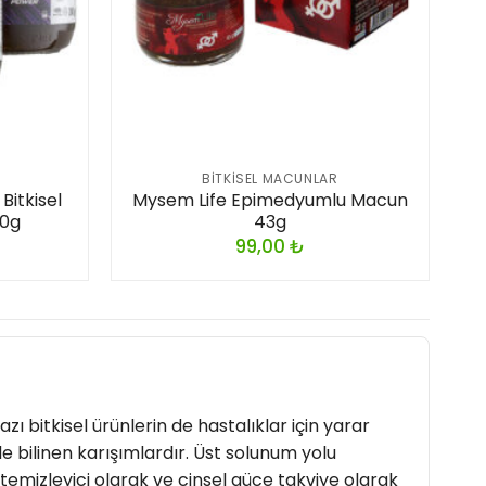
BITKISEL MACUNLAR
itkisel
Mysem Life Epimedyumlu Macun
40g
43g
99,00
₺
azı bitkisel ürünlerin de hastalıklar için yarar
e bilinen karışımlardır. Üst solunum yolu
i temizleyici olarak ve cinsel güce takviye olarak