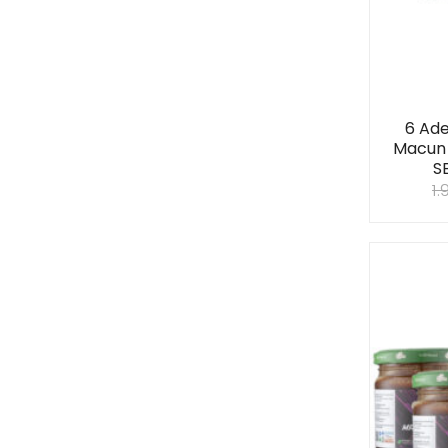
6 Adet
Macun 
SE
1.