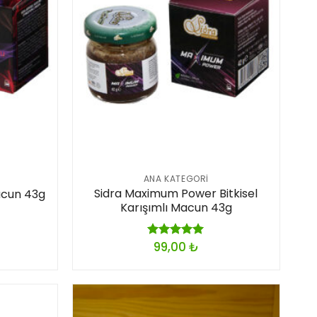
ANA KATEGORI
Sidra Maximum Power Bitkisel
Macun 43g
Karışımlı Macun 43g
99,00
₺
5 üzerinden
5.00
oy
aldı