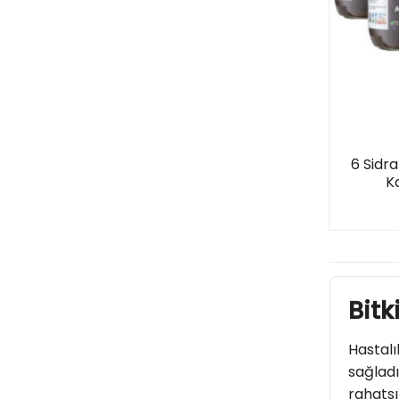
6 Sidr
K
Bitk
Hastalık
sağladığ
rahatsı