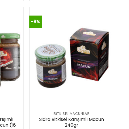
-9%
BITKISEL MACUNLAR
rışımlı
Sidra Bitkisel Karışımlı Macun
cun (16
240gr