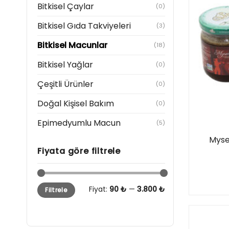
Bitkisel Çaylar
(0)
Bitkisel Gıda Takviyeleri
(3)
Bitkisel Macunlar
(18)
Bitkisel Yağlar
(0)
Çeşitli Ürünler
(0)
Doğal Kişisel Bakım
(0)
Epimedyumlu Macun
(5)
Mysem
Fiyata göre filtrele
En
En
Fiyat:
90 ₺
—
3.800 ₺
Filtrele
düşük
yüksek
fiyat
fiyat