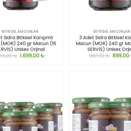
BITKISEL MACUNLAR
BITKISEL MACUNLAR
 Sidra Bitkisel Karışımlı
3 Adet Sidra Bitkisel Ka
(MOR) 240 gr Macun (16
Macun (MOR) 240 gr Ma
RVİS) Unisex Orjinal
SERVİS) Unisex Orji
914,00
₺
1.699,00
₺
947,00
₺
899,00