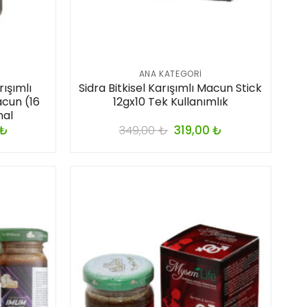
ANA KATEGORI
rışımlı
Sidra Bitkisel Karışımlı Macun Stick
cun (16
12gx10 Tek Kullanımlık
nal
₺
349,00
₺
319,00
₺