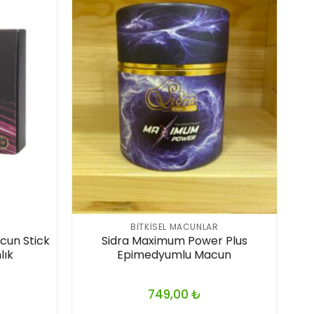
BITKISEL MACUNLAR
cun Stick
Sidra Maximum Power Plus
lık
Epimedyumlu Macun
749,00
₺