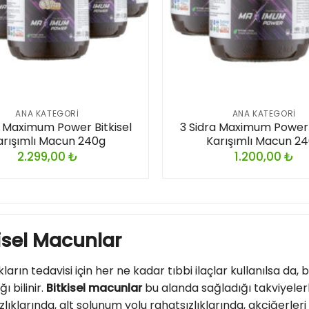
ANA KATEGORI
ANA KATEGORI
a Maximum Power Bitkisel
3 Sidra Maximum Power B
arışımlı Macun 240g
Karışımlı Macun 2
2.299,00
₺
1.200,00
₺
isel Macunlar
ların tedavisi için her ne kadar tıbbi ilaçlar kullanılsa da, b
ı bilinir.
Bitkisel macunlar
bu alanda sağladığı takviyelerl
zlıklarında, alt solunum yolu rahatsızlıklarında, akciğerler