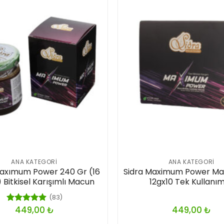
ANA KATEGORI
ANA KATEGORI
axımum Power 240 Gr (16
Sidra Maximum Power Ma
) Bitkisel Karışımlı Macun
12gx10 Tek Kullanım
(83)
449,00
₺
449,00
₺
5 üzerinden
5.00
oy