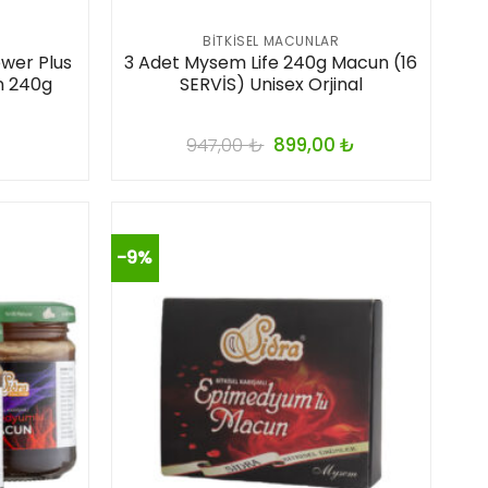
BITKISEL MACUNLAR
wer Plus
3 Adet Mysem Life 240g Macun (16
un 240g
SERVİS) Unisex Orjinal
947,00
₺
899,00
₺
-9%