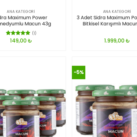
ANA KATEGORI
ANA KATEGORI
idra Maximum Power
3 Adet Sidra Maximum Po
medyumlu Macun 43g
Bitkisel Karışımlı Mac
(1)
149,00
₺
1.999,00
₺
5 üzerinden
5.00
oy
aldı
-5%