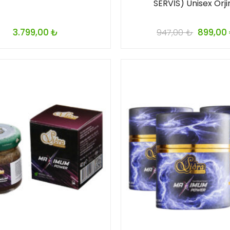
SERVİS) Unisex Orji
3.799,00
₺
947,00
₺
899,00