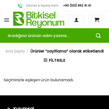
Destek & Sipariş Hattı:
+90 (531) 862 41 41
Ara:
Ana Sayfa
/
Ürünler “zayiflama” olarak etiketlendi
FILTRELE
Seçiminizle eşleşen ürün bulunamadı.
Kurumsal